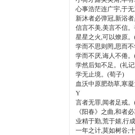
心事浩茫连广宇
,
于无
新沐者必弹冠
,
新浴者
信言不美
,
美言不信。
星星之火
,
可以燎原。
学而不思则罔
,
思而不
学而不厌
,
诲人不倦。
学然后知不足。
(
礼记
学无止境。
(
荀子
)
血沃中原肥劲草
,
寒凝
Y
言者无罪
,
闻者足戒。
《阳春》之曲
,
和者必
业精于勤
,
荒于嬉
,
行
一年之计
,
莫如树谷
;