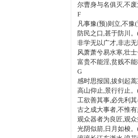
尔曹身与名俱灭
,
不废
F
凡事豫
(
预
)
则立
,
不豫
(
防民之口
,
甚于防川。
非学无以广才
,
非志无
风萧萧兮易水寒
,
壮士
富贵不能淫
,
贫贱不能
G
感时思报国
,
拔剑起蒿
高山仰止
,
景行行止。
工欲善其事
,
必先利其
古之成大事者
,
不惟有
观众器者为良匠
,
观众
光阴似箭
,
日月如梭。