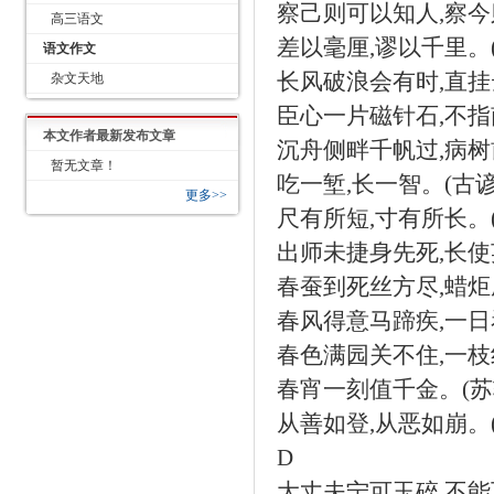
察己则可以知人
,
察今
高三语文
差以毫厘
,
谬以千里。
语文作文
长风破浪会有时
,
直挂
杂文天地
臣心一片磁针石
,
不指
本文作者最新发布文章
沉舟侧畔千帆过
,
病树
暂无文章！
吃一堑
,
长一智。
(
古
更多>>
尺有所短
,
寸有所长。
出师未捷身先死
,
长使
春蚕到死丝方尽
,
蜡炬
春风得意马蹄疾
,
一日
春色满园关不住
,
一枝
春宵一刻值千金。
(
苏
从善如登
,
从恶如崩。
D
大丈夫宁可玉碎
,
不能