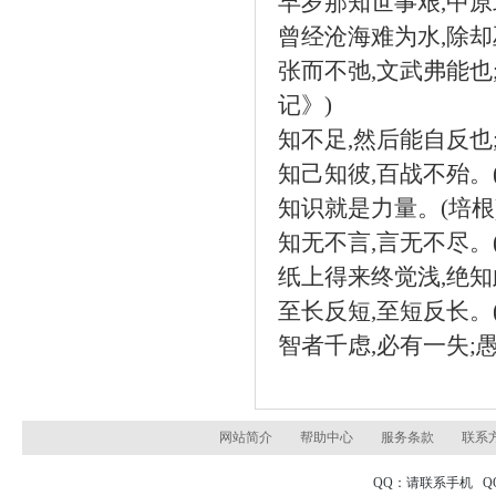
早岁那知世事艰
,
中原
曾经沧海难为水
,
除却
张而不弛
,
文武弗能也
记》
)
知不足
,
然后能自反也
知己知彼
,
百战不殆。
知识就是力量。
(
培根
知无不言
,
言无不尽。
纸上得来终觉浅
,
绝知
至长反短
,
至短反长。
智者千虑
,
必有一失
;
网站简介
帮助中心
服务条款
联系
QQ：请联系手机 