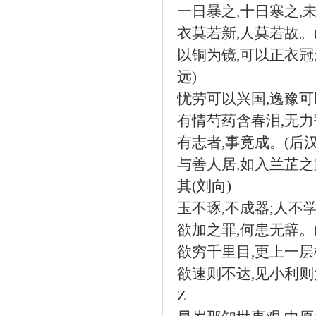
一日暴之
,
十日寒之
,
衣莫若新
,
人莫若故。
以铜为镜
,
可以正衣冠
远
)
忧劳可以兴国
,
逸豫可
有情芍药含春泪
,
无力
有志者
,
事竟成。
(
后
与善人居
,
如入兰芷之
其
(
刘向
)
玉不琢
,
不成器
;
人不
欲加之罪
,
何患无辞。
欲穷千里目
,
更上一层
欲速则不达
,
见小利则
Z