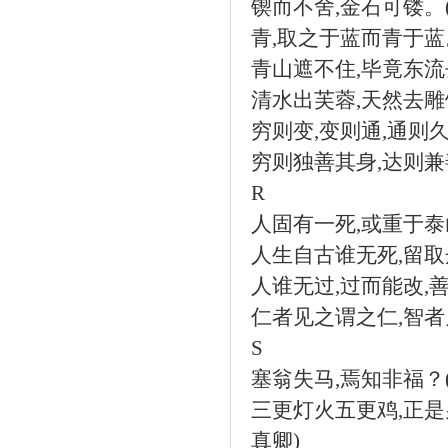
锲而不舍
,
金石可镂。
青
,
取之于蓝而青于蓝
青山遮不住
,
毕竟东流
清水出芙蓉
,
天然去雕
穷则变
,
变则通
,
通则
穷则独善其身
,
达则兼
R
人固有一死
,
或重于泰
人生自古谁无死
,
留取
人谁无过
,
过而能改
,
仁者见之谓之仁
,
智者
S
塞翁失马
,
焉知非福？
三更灯火五更鸡
,
正是
真卿
)