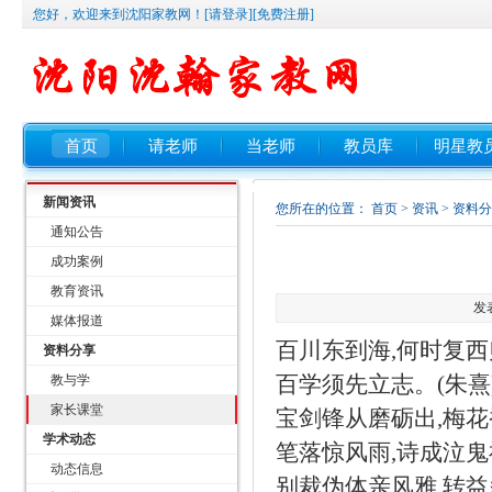
您好，欢迎来到沈阳家教网！
[请登录]
[免费注册]
首页
请老师
当老师
教员库
明星教
新闻资讯
您所在的位置：
首页
>
资讯
>
资料分
通知公告
成功案例
教育资讯
发表
媒体报道
百川东到海
,
何时复西
资料分享
教与学
百学须先立志。
(
朱熹
家长课堂
宝剑锋从磨砺出
,
梅花
学术动态
笔落惊风雨
,
诗成泣鬼
动态信息
别裁伪体亲风雅
,
转益