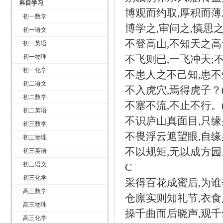
科目学习
博观而约取
,
厚积而薄
初一数学
博学之
,
审问之
,
慎思
初一语文
不登高山
,
不知天之高
初一英语
初一物理
不飞则已
,
一飞冲天
;
初一化学
不患人之不己知
,
患不
初二语文
不入虎穴
,
焉得虎子？
初二数学
不塞不流
,
不止不行。
初二英语
不识庐山真面目
,
只缘
初三数学
不畏浮云遮望眼
,
自缘
初三物理
不以规矩
,
无以成方园
初三英语
初三语文
C
初三化学
采得百花成蜜后
,
为谁
高三数学
仓廪实则知礼节
,
衣食
高三物理
操千曲而后晓声
,
观千
高三化学