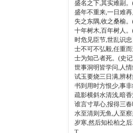
盛名之下
,
其实难副。
盛年不重来
,
一日难再
失之东隅
,
收之桑榆。
十年树木
,
百年树人。
时危见臣节
,
世乱识忠
士不可不弘毅
,
任重而
士为知己者死。
(
史记
世事洞明皆学问
,
人情
试玉要烧三日满
,
辨材
书到用时方恨少
,
事非
疏影横斜水清浅
,
暗香
谁言寸草心
,
报得三春
水至清则无鱼
,
人至察
岁寒
,
然后知松柏之后
T