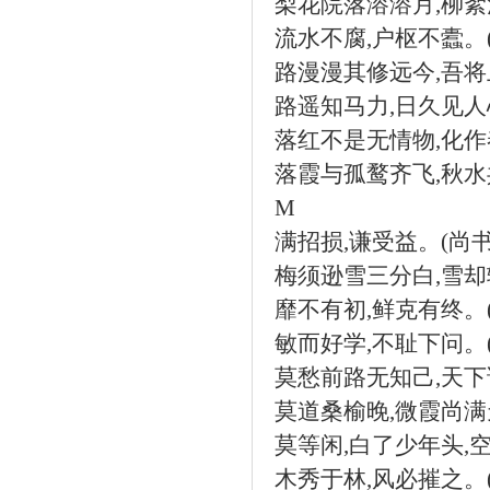
梨花院落溶溶月
,
柳絮
流水不腐
,
户枢不蠹。
路漫漫其修远今
,
吾将
路遥知马力
,
日久见人
落红不是无情物
,
化作
落霞与孤鹜齐飞
,
秋水
M
满招损
,
谦受益。
(
尚
梅须逊雪三分白
,
雪却
靡不有初
,
鲜克有终。
敏而好学
,
不耻下问。
莫愁前路无知己
,
天下
莫道桑榆晚
,
微霞尚满
莫等闲
,
白了少年头
,
木秀于林
,
风必摧之。