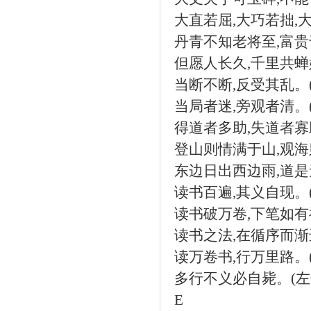
大直若屈
,
大巧若拙
,
丹青不知老将至
,
富贵
但愿人长久
,
千里共蝉
当断不断
,
反受其乱。
当局者迷
,
旁观者清。
得道者多助
,
失道者寡
登山则情满于山
,
观海
东边日出西边雨
,
道是
读书百遍
,
其义自现。
读书破万卷
,
下笔如有
读书之法
,
在循序而渐
读万卷书
,
行万里路。
多行不义必自毙。
(
左
E