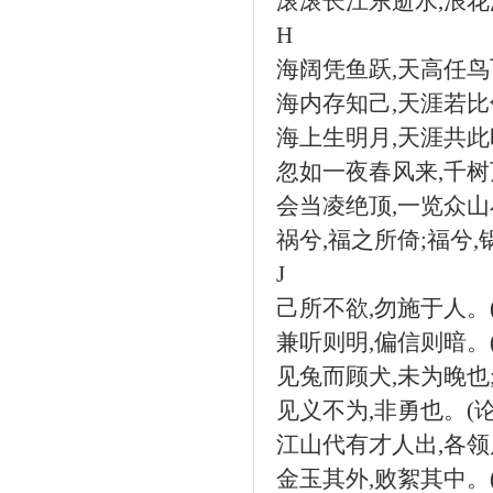
滚滚长江东逝水
,
浪花
H
海阔凭鱼跃
,
天高任鸟
海内存知己
,
天涯若比
海上生明月
,
天涯共此
忽如一夜春风来
,
千树
会当凌绝顶
,
一览众山
祸兮
,
福之所倚
;
福兮
,
J
己所不欲
,
勿施于人。
兼听则明
,
偏信则暗。
见兔而顾犬
,
未为晚也
见义不为
,
非勇也。
(
江山代有才人出
,
各领
金玉其外
,
败絮其中。