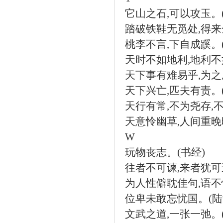
它山之石
,
可以攻玉。
踏破铁鞋无觅处
,
得来
桃李不言
,
下自成蹊。
天时不如地利
,
地利不
天下事有难易乎
,
为之
天下兴亡
,
匹夫有责。
天行有常
,
不为尧存
,
天意怜幽草
,
人间重晚
W
玩物丧志。
(
书经
)
往者不可谏
,
来者犹可
为人性僻耽佳句
,
语不
位卑未敢忘忧国。
(
陆
文武之道
,
一张一弛。