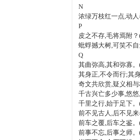
N
浓绿万枝红一点
,
动人
P
皮之不存
,
毛将焉附？
蚍蜉撼大树
,
可笑不自
Q
其曲弥高
,
其和弥寡。
其身正
,
不令而行
;
其
奇文共欣赏
,
疑义相与
千古兴亡多少事
,
悠悠
千里之行
,
始于足下。
前不见古人
,
后不见来
前车之覆
,
后车之鉴。
前事不忘
,
后事之师。