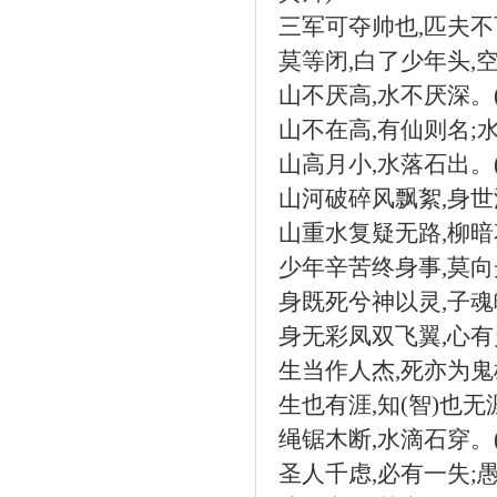
三军可夺帅也
,
匹夫不
莫等闭
,
白了少年头
,
山不厌高
,
水不厌深。
山不在高
,
有仙则名
;
山高月小
,
水落石出。
山河破碎风飘絮
,
身世
山重水复疑无路
,
柳暗
少年辛苦终身事
,
莫向
身既死兮神以灵
,
子魂
身无彩凤双飞翼
,
心有
生当作人杰
,
死亦为鬼
生也有涯
,
知
(
智
)
也无
绳锯木断
,
水滴石穿。
圣人千虑
,
必有一失
;