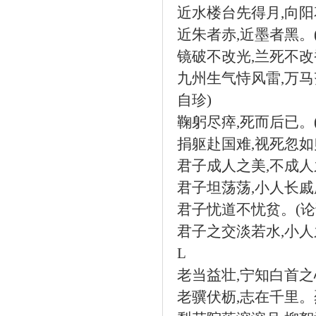
近水楼台先得月
,
向阳
近朱者赤
,
近墨者黑。
镜破不改光
,
兰死不改
九州生气恃风雷
,
万马
自珍
)
鞠躬尽瘁
,
死而后已。
捐躯赴国难
,
视死忽如
君子成人之美
,
不成人
君子坦荡荡
,
小人长戚
君子忧道不忧贫。
(
论
君子之交淡若水
,
小人
L
老当益壮
,
宁知白首之
老骥伏枥
,
志在千里。