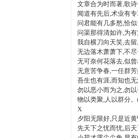
文章合为时而著
,
歌诗
闻道有先后
,
术业有专
问君能有几多愁
,
恰似
问渠那得清如许
,
为有
我自横刀向天笑
,
去留
无边落木萧萧下
,
不尽
无可奈何花落去
,
似曾
无意苦争春
,
一任群芳
吾生也有涯
,
而知也无
勿以恶小而为之
,
勿以
物以类聚
,
人以群分。
X
夕阳无限好
,
只是近黄
先天下之忧而忧
,
后天
小荷才露尖尖角
,
早有